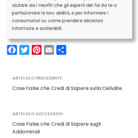
aiutare sia i neofiti che gli esperti del fai da te a
perfezionare le loro abilità, e per informare i
consumatori su come prendere decisioni
informate e sostenibili.
F
T
Pi
E
C
a
w
n
m
o
c
it
te
ai
n
e
te
re
l
di
ARTICOLO PRECEDENTE
b
r
st
vi
Cose False che Credi di Sapere sulla Cellulite
o
di
o
ARTICOLO SUCCESSIVO
k
Cose False che Credi di Sapere sugli
Addominali