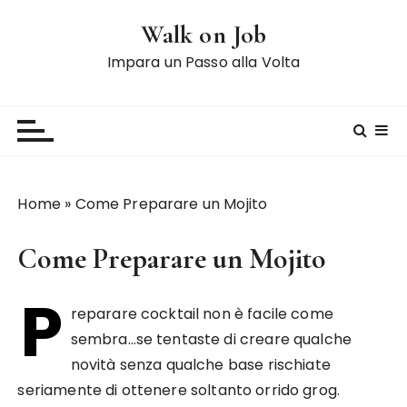
S
Walk on Job
a
l
Impara un Passo alla Volta
t
a
a
l
c
o
Home
»
Come Preparare un Mojito
n
t
Come Preparare un Mojito
e
n
P
u
reparare cocktail non è facile come
t
sembra…se tentaste di creare qualche
o
novità senza qualche base rischiate
seriamente di ottenere soltanto orrido grog.