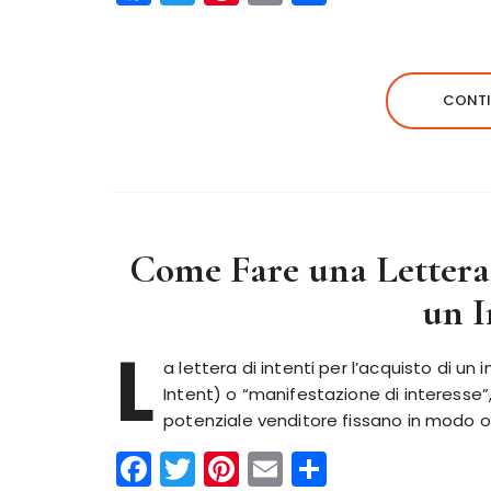
a
w
n
m
o
c
it
te
ai
n
e
te
re
l
di
CONTI
b
r
st
vi
o
di
o
k
Come Fare una Lettera 
un 
L
a lettera di intenti per l’acquisto di u
Intent) o “manifestazione di interesse
potenziale venditore fissano in modo ord
F
T
Pi
E
C