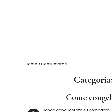
S
a
l
t
a
a
l
c
o
n
Home
»
Consumatori
t
e
Categoria
n
u
t
Come congel
o
uando arriva l’estate e i pomodorini