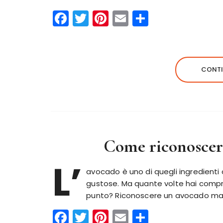
F
T
Pi
E
C
a
w
n
m
o
c
it
te
ai
n
e
te
re
l
di
CONTI
b
r
st
vi
o
di
o
k
Come riconoscer
L’
avocado è uno di quegli ingredienti 
gustose. Ma quante volte hai compra
punto? Riconoscere un avocado matu
F
T
Pi
E
C