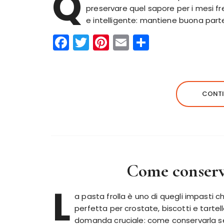
Q
preservare quel sapore per i mesi fr
e intelligente: mantiene buona part
F
T
Pi
E
C
a
w
n
m
o
c
it
te
ai
n
e
te
re
l
di
CONTI
b
r
st
vi
o
di
o
k
Come conserva
L
a pasta frolla è uno di quegli impasti c
perfetta per crostate, biscotti e tarte
domanda cruciale: come conservarla senz