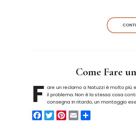
a
w
n
m
o
c
it
te
ai
n
e
te
re
l
di
CONTI
b
r
st
vi
o
di
o
k
Come Fare un
F
are un reclamo a Natuzzi è molto più e
il problema. Non è la stessa cosa cont
consegna in ritardo, un montaggio es
F
T
Pi
E
C
a
w
n
m
o
c
it
te
ai
n