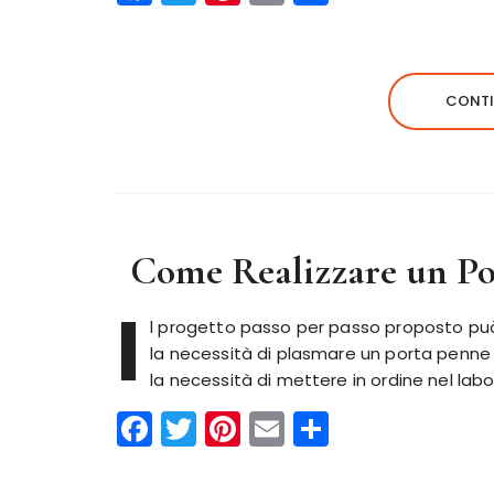
a
w
n
m
o
c
it
te
ai
n
e
te
re
l
di
CONTI
b
r
st
vi
o
di
o
k
Come Realizzare un Po
I
l progetto passo per passo proposto può e
la necessità di plasmare un porta penne 
la necessità di mettere in ordine nel lab
F
T
Pi
E
C
a
w
n
m
o