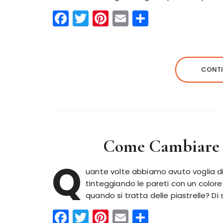
F
T
Pi
E
C
a
w
n
m
o
c
it
te
ai
n
e
te
re
l
di
CONTI
b
r
st
vi
o
di
o
k
Come Cambiare Co
Q
uante volte abbiamo avuto voglia di
tinteggiando le pareti con un color
quando si tratta delle piastrelle? Di
F
T
Pi
E
C