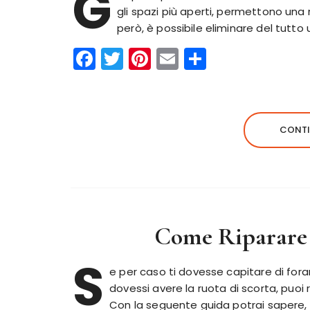
G
gli spazi più aperti, permettono una 
però, è possibile eliminare del tutto 
F
T
Pi
E
C
a
w
n
m
o
c
it
te
ai
n
e
te
re
l
di
CONTI
b
r
st
vi
o
di
o
k
Come Riparare
S
e per caso ti dovesse capitare di for
dovessi avere la ruota di scorta, puoi r
Con la seguente guida potrai sapere