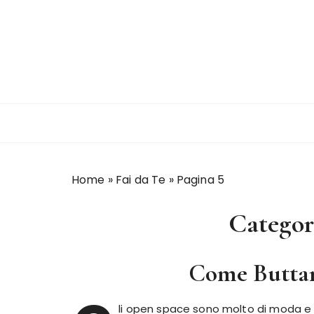
S
a
l
t
a
a
l
c
o
n
Home
»
Fai da Te
»
Pagina 5
t
e
Categor
n
u
t
Come Buttar
o
li open space sono molto di moda e 