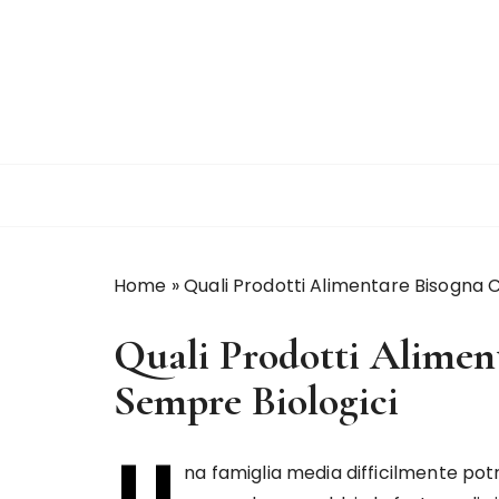
S
a
l
t
a
a
l
c
o
n
Home
»
Quali Prodotti Alimentare Bisogna
t
e
Quali Prodotti Alime
n
u
Sempre Biologici
t
o
U
na famiglia media difficilmente po