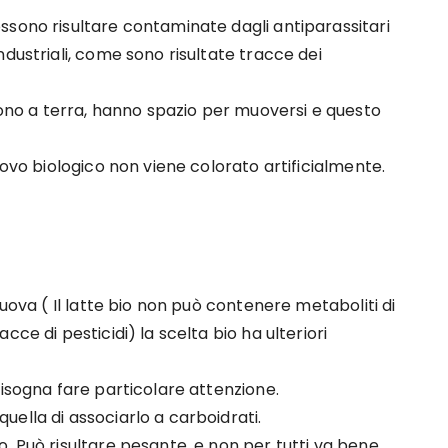
ssono risultare contaminate dagli antiparassitari
dustriali, come sono risultate tracce dei
ivono a terra, hanno spazio per muoversi e questo
uovo biologico non viene colorato artificialmente.
 uova ( Il latte bio non può contenere metaboliti di
ce di pesticidi) la scelta bio ha ulteriori
bisogna fare particolare attenzione.
ella di associarlo a carboidrati.
. Può risultare pesante, e non per tutti va bene.