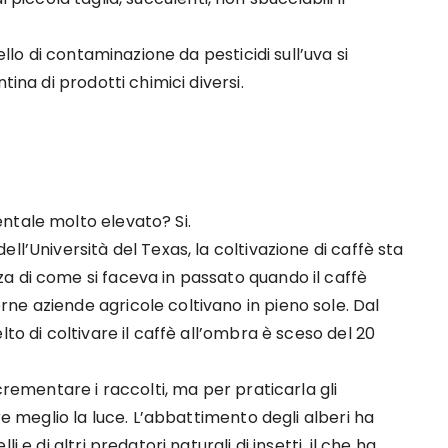
ello di contaminazione da pesticidi sull’uva si
tina di prodotti chimici diversi.
ntale molto elevato? Si.
ll’Università del Texas, la coltivazione di caffè sta
a di come si faceva in passato quando il caffè
ne aziende agricole coltivano in pieno sole. Dal
to di coltivare il caffè all’ombra è sceso del 20
crementare i raccolti, ma per praticarla gli
re meglio la luce. L’abbattimento degli alberi ha
 e di altri predatori naturali di insetti, il che ha