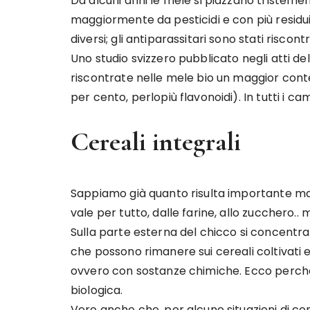
Da alcuni anni le mele si piazzano tristement
maggiormente da pesticidi e con più residui c
diversi; gli antiparassitari sono stati risco
Uno studio svizzero pubblicato negli atti de
riscontrate nelle mele bio un maggior conte
per cento, perlopiù flavonoidi). In tutti i ca
Cereali integrali
Sappiamo già quanto risulta importante man
vale per tutto, dalle farine, allo zucchero..
Sulla parte esterna del chicco si concentrano,
che possono rimanere sui cereali coltivati
ovvero con sostanze chimiche. Ecco perché 
biologica.
Vero anche che, per alcune situazioni di con