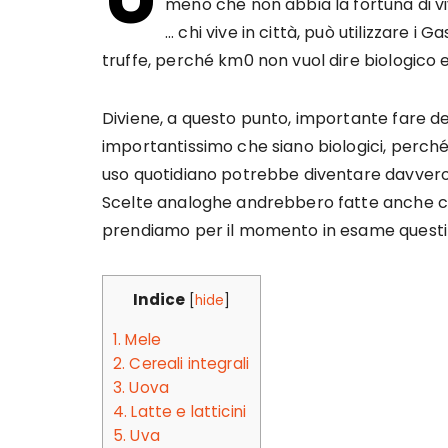
meno che non abbia la fortuna di vi
… chi vive in città, può utilizzare i
truffe, perché km0 non vuol dire biologico e 
Diviene, a questo punto, importante fare del
importantissimo che siano biologici, perché r
uso quotidiano potrebbe diventare davvero d
Scelte analoghe andrebbero fatte anche con 
prendiamo per il momento in esame questi 
Indice
[
hide
]
1.
Mele
2.
Cereali integrali
3.
Uova
4.
Latte e latticini
5.
Uva