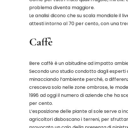
problema diventa maggiore.
Le analisi dicono che su scala mondiale il liv
attesti intorno al 70 per cento, con una tren
Caffè
Bere caffè è un abitudine ad impatto ambie
Secondo uno studio condotto dagli esperti de
minacciando l’ambiente perché, a differenz
cresceva solo nelle zone ombrose, le moder
1996 ad oggi il numero di aziende che ha scel
per cento.
L’esposizione delle piante al sole serve a in
agricoltori disboscano i terreni, per sfrutta
provocato un calo della presenza di pipistrelli