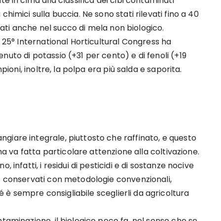
e in cima alla classifica dei cibi contaminati
himici sulla buccia. Ne sono stati rilevati fino a 40
ntrati anche nel succo di mela non biologico.
l 25° International Horticultural Congress ha
nuto di potassio (+31 per cento) e di fenoli (+19
mpioni, inoltre, la polpa era più salda e saporita.
giare integrale, piuttosto che raffinato, e questo
 ma va fatta particolare attenzione alla coltivazione.
 infatti, i residui di pesticidi e di sostanze nocive
 e conservati con metodologie convenzionali,
è sempre consigliabile sceglierli da agricoltura
taminazione, il biologico poco fa, nel senso che se