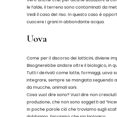
le falde, il terreno sono contaminati da metal
Vedi il caso del riso. In questo caso è opp
cuocere i grani in abbondante acqua.
Uova
Come per il discorso dei latticini, diviene i
Bisognerebbe andare oltre il biologico, in q
Tutti i derivati come latte, formaggi, uov
integrare, sempre se mangiata seguendo alc
da mucche, animali sani.
Cosa vuol dire sano? Vuol dire non cresciuti 
produzione, che non sono soggetti ad “incent
In poche parole ciò che troviamo sugli scaf
dobbiamo, facciamo che sia biologico.