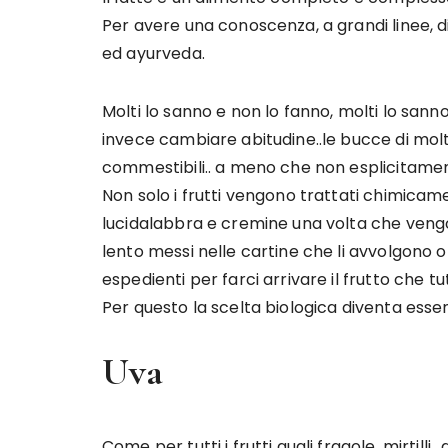
Per avere una conoscenza, a grandi linee, 
ed ayurveda.
Molti lo sanno e non lo fanno, molti lo sa
invece cambiare abitudine..le bucce di molti 
commestibili.. a meno che non esplicitament
Non solo i frutti vengono trattati chimicam
lucidalabbra e cremine una volta che vengon
lento messi nelle cartine che li avvolgono o
espedienti per farci arrivare il frutto che tu
Per questo la scelta biologica diventa essen
Uva
Come per tutti i frutti quali fragole, mirtilli..