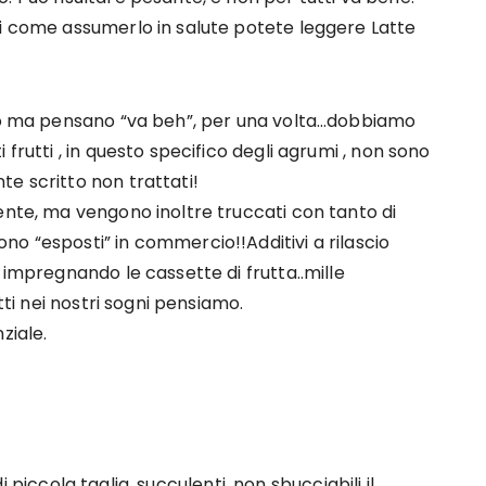
di come assumerlo in salute potete leggere Latte
nno ma pensano “va beh”, per una volta…dobbiamo
frutti , in questo specifico degli agrumi , non sono
e scritto non trattati!
ente, ma vengono inoltre truccati con tanto di
o “esposti” in commercio!!Additivi a rilascio
 impregnando le cassette di frutta..mille
tti nei nostri sogni pensiamo.
ziale.
 di piccola taglia, succulenti, non sbucciabili il