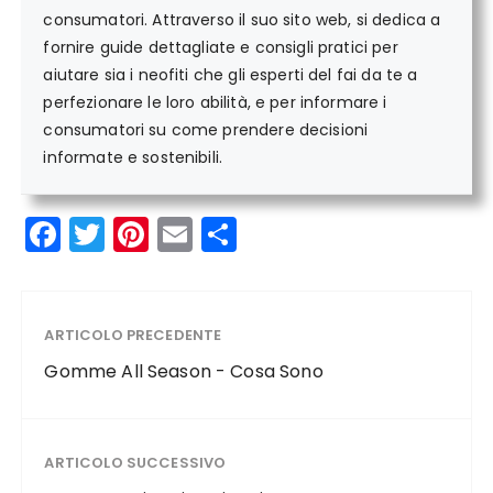
consumatori. Attraverso il suo sito web, si dedica a
fornire guide dettagliate e consigli pratici per
aiutare sia i neofiti che gli esperti del fai da te a
perfezionare le loro abilità, e per informare i
consumatori su come prendere decisioni
informate e sostenibili.
F
T
Pi
E
C
a
w
n
m
o
c
it
te
ai
n
e
te
re
l
di
ARTICOLO PRECEDENTE
b
r
st
vi
Gomme All Season - Cosa Sono
o
di
o
ARTICOLO SUCCESSIVO
k