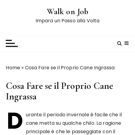
S
Walk on Job
a
l
Impara un Passo alla Volta
t
a
a
l
c
o
Home
»
Cosa Fare se il Proprio Cane Ingrassa
n
t
Cosa Fare se il Proprio Cane
e
n
Ingrassa
u
D
t
urante il periodo invernale è facile che il
o
cane metta su qualche chilo. La ragione
principale è che le passeggiate con il