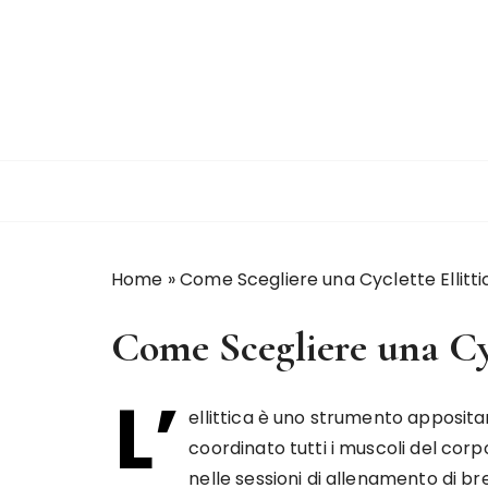
S
a
l
t
a
a
l
c
o
n
Home
»
Come Scegliere una Cyclette Ellitti
t
e
Come Scegliere una Cyc
n
u
t
L’
ellittica è uno strumento apposit
o
coordinato tutti i muscoli del cor
nelle sessioni di allenamento di b