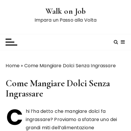
S
Walk on Job
a
l
Impara un Passo alla Volta
t
a
a
l
c
o
Home
»
Come Mangiare Dolci Senza Ingrassare
n
t
Come Mangiare Dolci Senza
e
n
Ingrassare
u
C
t
hi l’ha detto che mangiare dolci fa
o
ingrassare? Proviamo a sfatare uno dei
grandi miti dell’alimentazione