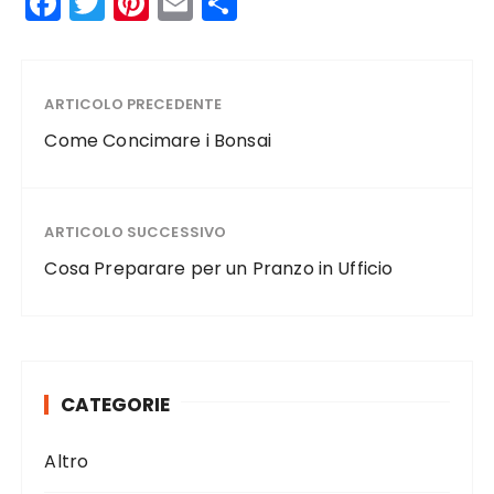
F
T
Pi
E
C
a
w
n
m
o
c
it
te
ai
n
e
te
re
l
di
ARTICOLO PRECEDENTE
b
r
st
vi
Come Concimare i Bonsai
o
di
o
ARTICOLO SUCCESSIVO
k
Cosa Preparare per un Pranzo in Ufficio
CATEGORIE
Altro