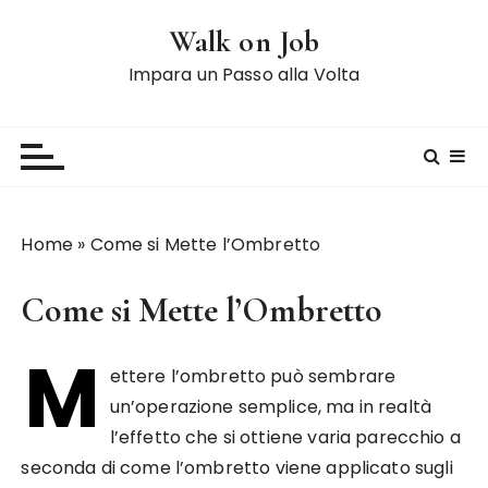
S
Walk on Job
a
l
Impara un Passo alla Volta
t
a
a
l
c
o
Home
»
Come si Mette l’Ombretto
n
t
Come si Mette l’Ombretto
e
n
M
u
ettere l’ombretto può sembrare
t
un’operazione semplice, ma in realtà
o
l’effetto che si ottiene varia parecchio a
seconda di come l’ombretto viene applicato sugli