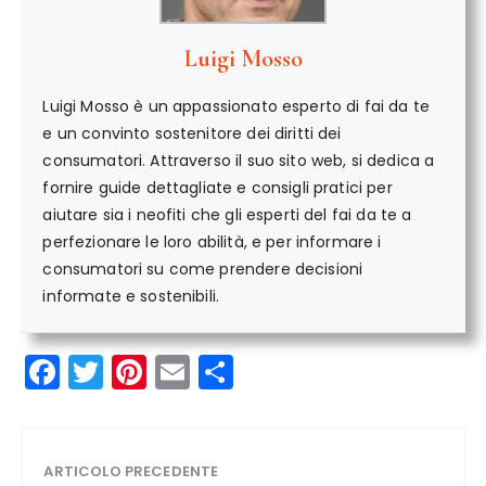
Luigi Mosso
Luigi Mosso è un appassionato esperto di fai da te
e un convinto sostenitore dei diritti dei
consumatori. Attraverso il suo sito web, si dedica a
fornire guide dettagliate e consigli pratici per
aiutare sia i neofiti che gli esperti del fai da te a
perfezionare le loro abilità, e per informare i
consumatori su come prendere decisioni
informate e sostenibili.
F
T
Pi
E
C
a
w
n
m
o
c
it
te
ai
n
e
te
re
l
di
ARTICOLO PRECEDENTE