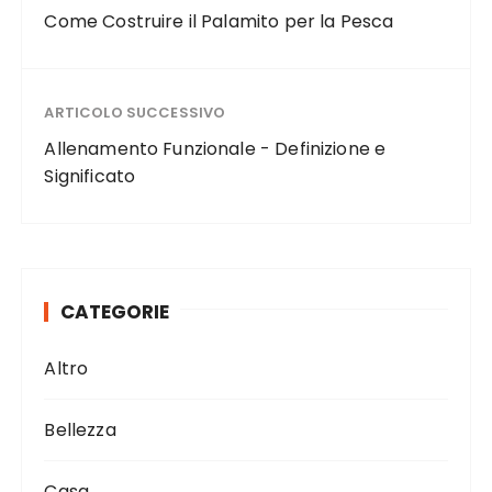
b
r
st
vi
Come Costruire il Palamito per la Pesca
o
di
o
ARTICOLO SUCCESSIVO
k
Allenamento Funzionale - Definizione e
Significato
CATEGORIE
Altro
Bellezza
Casa