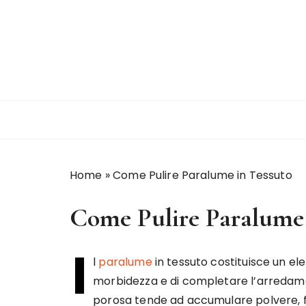
S
a
l
t
a
a
l
c
o
n
Home
»
Come Pulire Paralume in Tessuto
t
e
Come Pulire Paralume 
n
u
t
I
l
paralume
in tessuto costituisce un el
o
morbidezza e di completare l’arredamen
porosa tende ad accumulare polvere, f