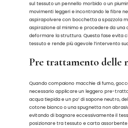
sul tessuto un pennello morbido o un piumin
movimenti leggeri e incontrando le fibre nell
aspirapolvere con bocchetta a spazzola morb
aspirazione al minimo e procedere da una di
deformare la struttura. Questa fase evita ch
tessuto e rende più agevole l’intervento su
Pre trattamento delle
Quando compaiono macchie di fumo, gocce d
necessario applicare un leggero pre-trattam
acqua tiepida e un po’ di sapone neutro, 
cotone bianco o una spugnetta non abrasiva,
evitando di bagnare eccessivamente il tessu
posizionare tra tessuto e carta assorbente 