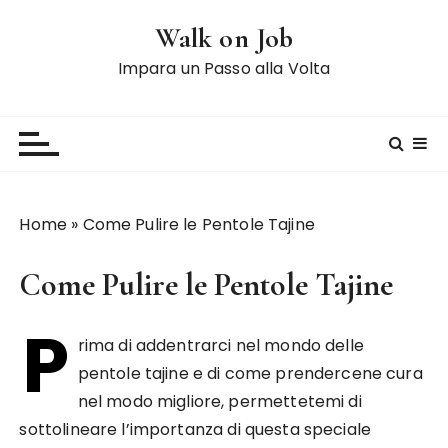
S
Walk on Job
a
l
Impara un Passo alla Volta
t
a
a
l
c
o
Home
»
Come Pulire le Pentole Tajine
n
t
Come Pulire le Pentole Tajine
e
n
P
u
rima di addentrarci nel mondo delle
t
pentole tajine e di come prendercene cura
o
nel modo migliore, permettetemi di
sottolineare l’importanza di questa speciale