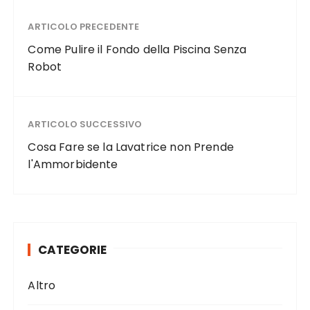
c
it
te
ai
n
e
te
re
l
di
ARTICOLO PRECEDENTE
b
r
st
vi
Come Pulire il Fondo della Piscina Senza
o
di
Robot
o
k
ARTICOLO SUCCESSIVO
Cosa Fare se la Lavatrice non Prende
l'Ammorbidente
CATEGORIE
Altro