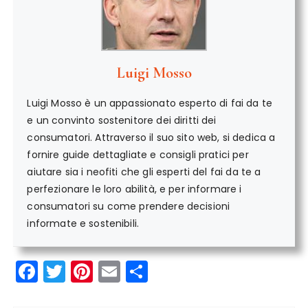
Luigi Mosso
Luigi Mosso è un appassionato esperto di fai da te
e un convinto sostenitore dei diritti dei
consumatori. Attraverso il suo sito web, si dedica a
fornire guide dettagliate e consigli pratici per
aiutare sia i neofiti che gli esperti del fai da te a
perfezionare le loro abilità, e per informare i
consumatori su come prendere decisioni
informate e sostenibili.
F
T
Pi
E
C
a
w
n
m
o