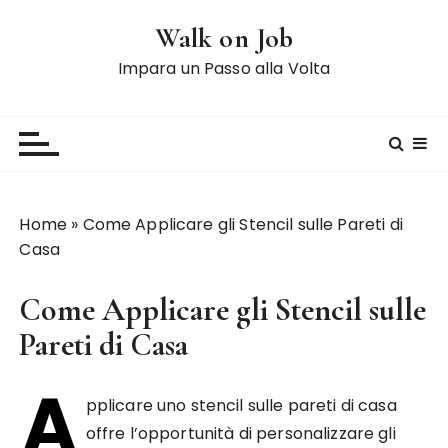
S
Walk on Job
a
l
Impara un Passo alla Volta
t
a
a
l
c
o
Home
»
Come Applicare gli Stencil sulle Pareti di
n
Casa
t
e
Come Applicare gli Stencil sulle
n
u
Pareti di Casa
t
A
o
pplicare uno stencil sulle pareti di casa
offre l’opportunità di personalizzare gli