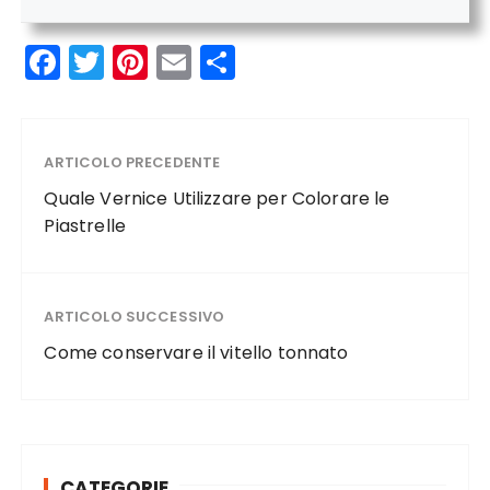
F
T
Pi
E
C
a
w
n
m
o
c
it
te
ai
n
e
te
re
l
di
ARTICOLO PRECEDENTE
b
r
st
vi
Quale Vernice Utilizzare per Colorare le
o
di
Piastrelle
o
k
ARTICOLO SUCCESSIVO
Come conservare il vitello tonnato
CATEGORIE