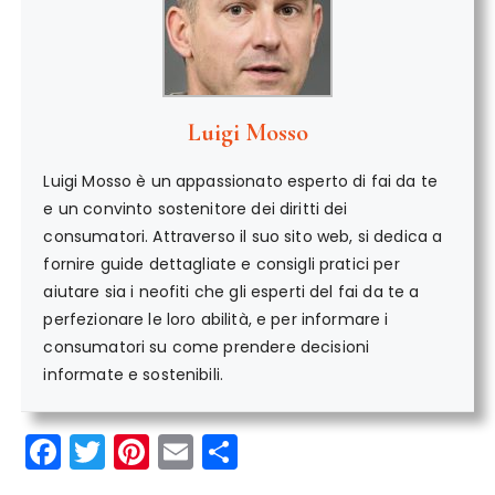
Luigi Mosso
Luigi Mosso è un appassionato esperto di fai da te
e un convinto sostenitore dei diritti dei
consumatori. Attraverso il suo sito web, si dedica a
fornire guide dettagliate e consigli pratici per
aiutare sia i neofiti che gli esperti del fai da te a
perfezionare le loro abilità, e per informare i
consumatori su come prendere decisioni
informate e sostenibili.
F
T
Pi
E
C
a
w
n
m
o