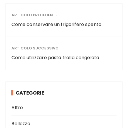
c
it
te
ai
n
e
te
re
l
di
ARTICOLO PRECEDENTE
b
r
st
vi
Come conservare un frigorifero spento
o
di
o
ARTICOLO SUCCESSIVO
k
Come utilizzare pasta frolla congelata
CATEGORIE
Altro
Bellezza