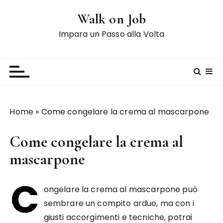
S
Walk on Job
a
l
Impara un Passo alla Volta
t
a
a
l
c
o
Home
»
Come congelare la crema al mascarpone
n
t
Come congelare la crema al
e
n
mascarpone
u
C
t
ongelare la crema al mascarpone può
o
sembrare un compito arduo, ma con i
giusti accorgimenti e tecniche, potrai