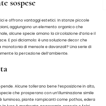
nte sospese
ici e offrono vantaggi estetici. In stanze piccole
 ripiani, aggiungono un elemento organico che
nale, alcune specie amano la circolazione d’aria e il
ce. E poi diciamolo: è una soluzione decor che
a monotonia di mensole e davanzali? Una serie di
mente la percezione dell’ambiente.
sta
ppende. Alcune tollerano bene l’esposizione in alto,
na specie che prosperano con un’illuminazione simile
uogo è luminoso, piante rampicanti come pothos, edera