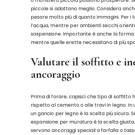
o monstera piccola possono prosperare. Se
piccole si adattano meglio. Considera anche
pesare molto più di quanto immagini. Per i
l’acqua, mentre per ambienti secchi orienta
sospensione. Importante è anche la forma: p
mentre quelle erette necessitano di più spa
Valutare il soffitto e i
ancoraggio
Prima di forare, capisci che tipo di soffitto 
rispetto al cemento o alle travi in legno. In
un gancio per legno è la scelta più sicura. Se
espansione per muratura è la scelta giusta. N
servono ancoraggi speciali a farfalla o tasse