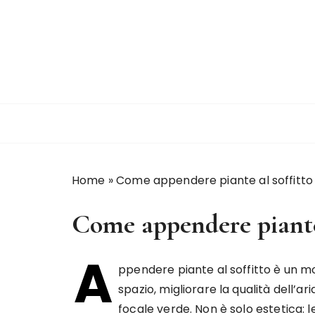
S
a
l
t
a
a
l
c
o
n
Home
»
Come appendere piante al soffitto
t
e
Come appendere piante 
n
u
t
A
ppendere piante al soffitto è un m
o
spazio, migliorare la qualità dell’
focale verde. Non è solo estetica: 