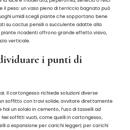
 la luce è moderata, peperomia, senecio o felci
 il peso: un vaso pieno di terriccio bagnato può
 luoghi umidi scegli piante che sopportano bene
ti su cactus pensili o succulente adatte alla
iante ricadenti offrono grande effetto visivo,
zio verticale.
ndividuare i punti di
hai. Il cartongesso richiede soluzioni diverse
 un soffitto con travi solide, avvitare direttamente
 hai un solaio in cemento, l’uso di tasselli ad
ei soffitti vuoti, come quelli in cartongesso,
lli a espansione per carichi leggeri; per carichi