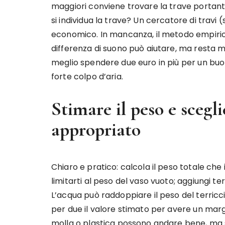
maggiori conviene trovare la trave portant
si individua la trave? Un cercatore di travi
economico. In mancanza, il metodo empirico 
differenza di suono può aiutare, ma resta m
meglio spendere due euro in più per un buo
forte colpo d’aria.
Stimare il peso e scegli
appropriato
Chiaro e pratico: calcola il peso totale che
limitarti al peso del vaso vuoto; aggiungi te
L’acqua può raddoppiare il peso del terricc
per due il valore stimato per avere un margi
molla o plastica possono andare bene, ma s