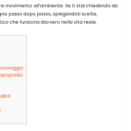
are movimento all’ambiente. Se ti stai chiedendo da
na passo dopo passo, spiegandoti scelte,
tico che funziona davvero nella vita reale.
i ancoraggio
appropriato
alità
e