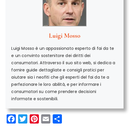
Luigi Mosso
Luigi Mosso è un appassionato esperto di fai da te
e un convinto sostenitore dei diritti dei
consumatori. Attraverso il suo sito web, si dedica a
fornire guide dettagliate e consigli pratici per
aiutare sia i neofiti che gli esperti del fai da te a
perfezionare le loro abilità, e per informare i
consumatori su come prendere decisioni
informate e sostenibili.
F
T
Pi
E
C
a
w
n
m
o