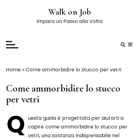
S
Walk on Job
a
l
Impara un Passo alla Volta
t
a
a
l
c
o
Home
»
Come ammorbidire lo stucco per vetri
n
t
Come ammorbidire lo stucco
e
n
per vetri
u
Q
t
uesta guida è progettata per aiutarti a
o
capire come ammorbidire lo stucco per
vetri, una sostanza indispensabile nel