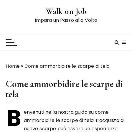
S
Walk on Job
a
l
Impara un Passo alla Volta
t
a
a
l
c
o
Home
»
Come ammorbidire le scarpe di tela
n
t
Come ammorbidire le scarpe di
e
n
tela
u
B
t
envenuti nella nostra guida su come
o
ammorbidire le scarpe di tela. L’acquisto di
nuove scarpe può essere un’esperienza