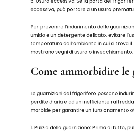
6. Usura eccessiva: Se la porta del frigorif
eccessiva, può portare a un usura prematura
Per prevenire l’indurimento delle guarnizi
umido e un detergente delicato, evitare l’uso
temperatura dell’ambiente in cui si trova il 
mostrano segni di usura o invecchiamento.
Come ammorbidire le gu
Le guarnizioni del frigorifero possono induri
perdite d’aria e ad un inefficiente raffred
morbide per garantire un funzionamento ott
1. Pulizia della guarnizione: Prima di tutto,