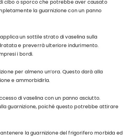
 di cibo o sporco che potrebbe aver causato
completamente la guarnizione con un panno
 applica un sottile strato di vaselina sulla
dratata e preverrà ulteriore indurimento.
mpresi i bordi.
rnizione per almeno un’ora. Questo darà alla
zione e ammorbidirla.
’eccesso di vaselina con un panno asciutto.
sulla guarnizione, poiché questo potrebbe attirare
antenere la guarnizione del frigorifero morbida ed