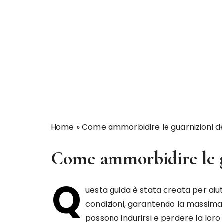
S
a
l
t
a
a
l
c
o
n
Home
»
Come ammorbidire le guarnizioni del
t
e
Come ammorbidire le gu
n
u
t
Q
uesta guida è stata creata per aiut
o
condizioni, garantendo la massima e
possono indurirsi e perdere la lor