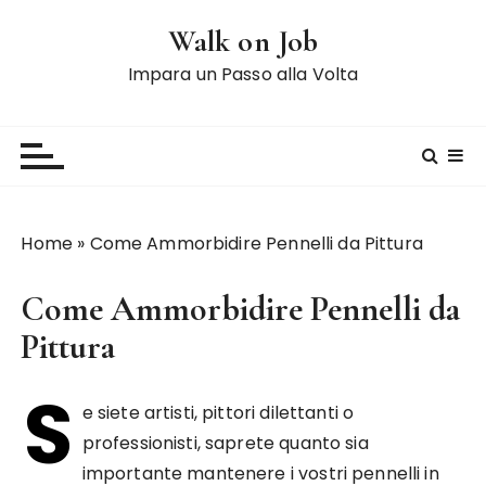
S
Walk on Job
a
l
Impara un Passo alla Volta
t
a
a
l
c
o
Home
»
Come Ammorbidire Pennelli da Pittura
n
t
Come Ammorbidire Pennelli da
e
n
Pittura
u
S
t
e siete artisti, pittori dilettanti o
o
professionisti, saprete quanto sia
importante mantenere i vostri pennelli in